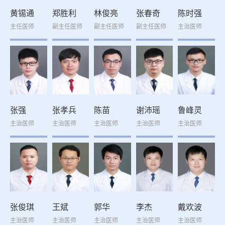
黄锡通
郑胜利
林俊亮
张春奇
陈时强
主任医师
副主任医师
副主任医师
副主任医师
主治医师
张强
张孝兵
陈苗
谢沛瑶
鲁峰灵
主治医师
主治医师
主治医师
主治医师
主治医师
张俊琪
王斌
郭华
李杰
戴欢波
主治医师
主治医师
主治医师
主治医师
主治医师