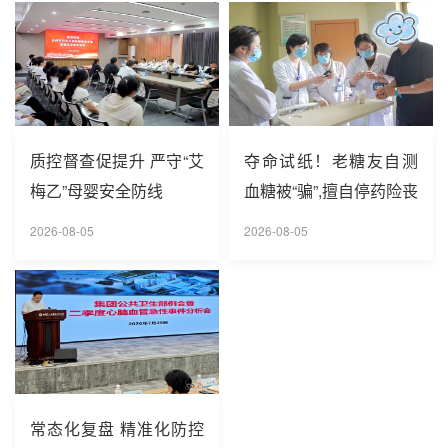
温作业务必做好防暑降温，...
质控督查促提升 严守“艾
夺命试纸！老糖友自测
梅乙”母婴安全防线
血糖被“骗”,擅自停药险丧
命
2026-08-05
2026-08-05
常态化复盘 精准化防控