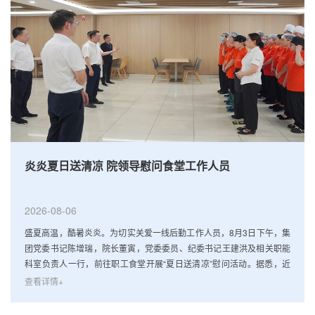
炎炎夏日送清凉 院领导慰问食堂工作人员
2026-08-06
盛夏高温，酷暑炎炎。为切实关爱一线后勤工作人员，8月3日下午，集
团党委书记陈增瑞，院长董寅，党委委员、纪委书记王建洪及相关职能
科室负责人一行，前往职工食堂开展“夏日送清凉”慰问活动。据悉，近
期食堂工作任务繁重，在日常供餐保障外，新增暑托班、征兵体检专项
查看详情+
饮食保障工作，院领导对全体人员坚守岗位、履职尽责的辛勤付出表示
感谢，并送上清凉饮品，送去组织的关怀。慰问中，院领导叮嘱大家高