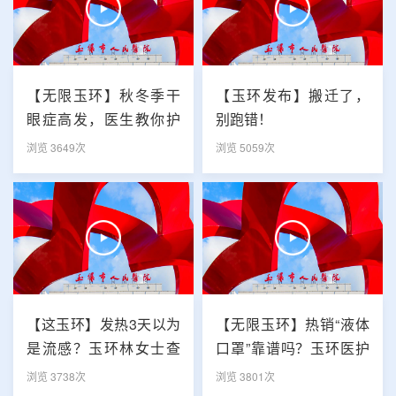
【无限玉环】秋冬季干
【玉环发布】搬迁了，
眼症高发，医生教你护
别跑错！
眼小妙招
浏览 3649次
浏览 5059次
【这玉环】发热3天以为
【无限玉环】热销“液体
是流感？玉环林女士查
口罩”靠谱吗？玉环医护
出“元凶”，竟藏在肾脏
+市监双重提醒
浏览 3738次
浏览 3801次
里！