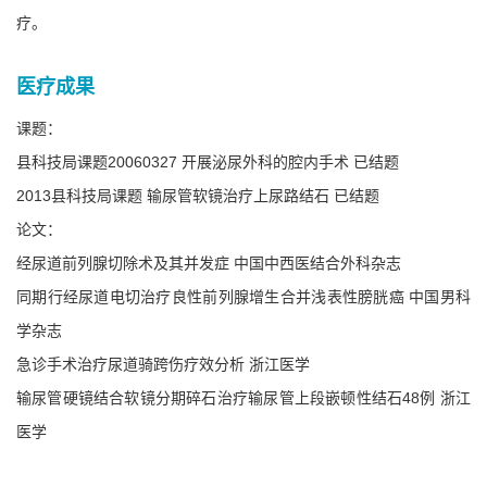
疗。
医疗成果
课题：
县科技局课题20060327 开展泌尿外科的腔内手术 已结题
2013县科技局课题 输尿管软镜治疗上尿路结石 已结题
论文：
经尿道前列腺切除术及其并发症 中国中西医结合外科杂志
同期行经尿道电切治疗良性前列腺增生合并浅表性膀胱癌 中国男科
学杂志
急诊手术治疗尿道骑跨伤疗效分析 浙江医学
输尿管硬镜结合软镜分期碎石治疗输尿管上段嵌顿性结石48例 浙江
医学