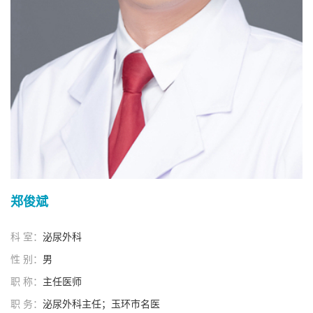
郑俊斌
科 室：
泌尿外科
性 别：
男
职 称：
主任医师
职 务：
泌尿外科主任；玉环市名医