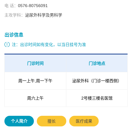
电 话：
0576-80756091
主攻学科：
泌尿外科学及男科学
出诊信息
注：出诊时间如有变化，以当日挂号为准
门诊时间
门诊地点
周一上午,周一下午
泌尿外科（门诊一楼西侧）
周六上午
2号楼三楼名医馆
个人简介
擅长
医疗成果