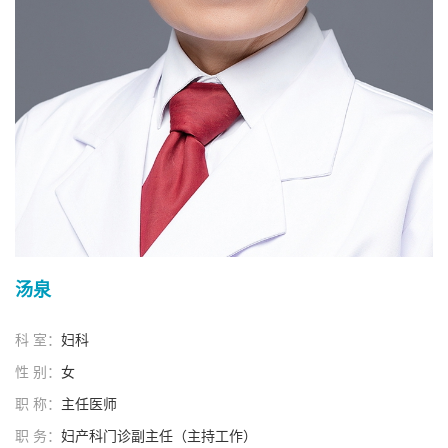
汤泉
科 室：
妇科
性 别：
女
职 称：
主任医师
职 务：
妇产科门诊副主任（主持工作）