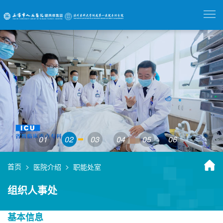
01
02
03
04
05
06
首页
>
>
医院介绍
职能处室
组织人事处
基本信息