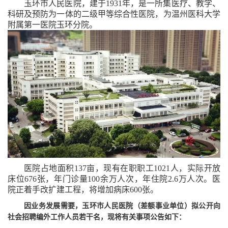
玉环市人民医院，建于
1931
年，是一所集医疗、教学、
科研及预防为一体的二级甲等综合性医院，为温州医科大学
附属第一医院玉环分院。
医院占地面积
137
亩，现有在职职工
1021
人，实际开放
床位
676
张，年门诊量
100
余万人次，年住院
2.6
万人次。医
院正着手改扩建工程，将增加病床
600
张。
因业务发展需要，玉环市人民医院（差额事业单位）拟公开向
社会招聘编外工作人员若干名，现将有关事项公告如下：