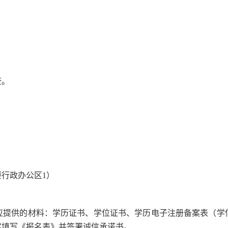
）
查。
楼
行政办公区
1
）
应提供的材料：学历证书、学位证书、
学历电子注册备案表（学
实填写《报名表》并签署诚信承诺书。